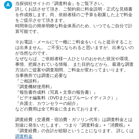
当探偵社サイトの『調査料金』をご覧下さい。
詳しくお話させて頂き、ご契約前に料金説明・正式な見積書
を作成致します。尚、依頼者様のご予算を勘案した上で料金
をご提示させて頂きます。
時間単位の簡単明瞭な料金体系のため、いつでもご自分で計
算可能です。
※お電話・メールにて一概にご料金をいくらと提示すること
は出来ません。 ご不安になられると思いますが、出来ないの
が当然なのです。
なぜならば、ご依頼者様一人ひとりのおかれた状況や環境、
事情、把握されている情報、 また目的などから、最適な調査
方法のご提案や調査期間、ご料金が変わってまいります。
当事務所では調査に必要な
『ご相談料』
『調査機材使用料』
『報告書作成料（写真＋文章の報告書）』
『ビデオ編集料（DVDまたはブルーレイディスク）』
『弁護士、カウンセラーの紹介』
などの費用は全て料金に含まれております。
調査経費（交通費・宿泊費・ガソリン代等）は調査料金とは
別途に発生いたします。 つまり『調査料金』+『消費税』+
『調査経費』の合計が総額ということになります。 詳しくは
調査料金