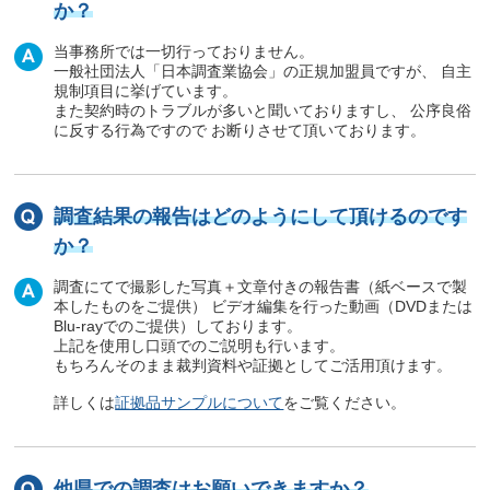
か？
当事務所では一切行っておりません。
一般社団法人「日本調査業協会」の正規加盟員ですが、 自主
規制項目に挙げています。
また契約時のトラブルが多いと聞いておりますし、 公序良俗
に反する行為ですので お断りさせて頂いております。
調査結果の報告はどのようにして頂けるのです
か？
調査にてで撮影した写真＋文章付きの報告書（紙ベースで製
本したものをご提供） ビデオ編集を行った動画（DVDまたは
Blu-rayでのご提供）しております。
上記を使用し口頭でのご説明も行います。
もちろんそのまま裁判資料や証拠としてご活用頂けます。
詳しくは
証拠品サンプルについて
をご覧ください。
他県での調査はお願いできますか？