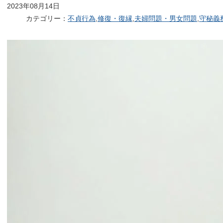
2023年08月14日
カテゴリー：
不貞行為
,
修復・復縁
,
夫婦問題・男女問題
,
守秘義