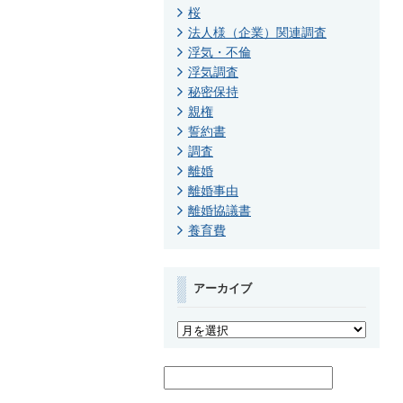
桜
法人様（企業）関連調査
浮気・不倫
浮気調査
秘密保持
親権
誓約書
調査
離婚
離婚事由
離婚協議書
養育費
アーカイブ