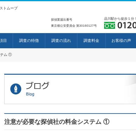
ストムーブ
品川駅から徒歩１分
探偵業届出番号
東京都公安委員会 第30160127号
項目
調査の特徴
調査の流れ
調査料金
お客様の声
テム ①
注意が必要な探偵社の料金システム ①