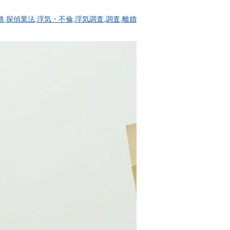
務
,
探偵業法
,
浮気・不倫
,
浮気調査
,
調査
,
離婚