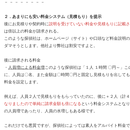
－ － － － － － － －
２．あまりにも安い料金システム（見積もり）を提示
後にお見積りや契約時に
説明を受けていない料金や見積もりに記載さ
は倍以上の料金が請求される。
このような探偵社は、ホームページ（サイト）や口頭など料金説明の
ダマそうとします。他社より弊社は割安ですよと。
後に請求される料金
・
人員増による料金増
このような探偵社は「１人 １時間 〇円～」こ
に、人員は〇名、また金額は〇時間〇円と固定し見積もりを出しても
料金を設定します。
例えば、人員２人で見積もりをもらっていたのに、後に＋２人（計４
なりましたので単純に請求金額も倍になる
という料金システムとなり
の人員増であったり、人員の水増しもある様です。
これだけでも悪質ですが、探偵社によっては素人をアルバイト料金で