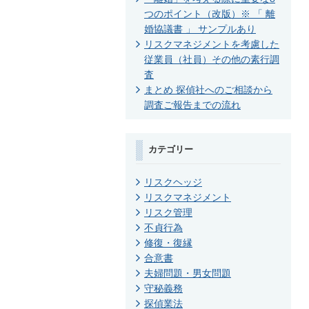
つのポイント（改版）※ 「 離
婚協議書 」 サンプルあり
リスクマネジメントを考慮した
従業員（社員）その他の素行調
査
まとめ 探偵社へのご相談から
調査ご報告までの流れ
カテゴリー
リスクヘッジ
リスクマネジメント
リスク管理
不貞行為
修復・復縁
合意書
夫婦問題・男女問題
守秘義務
探偵業法