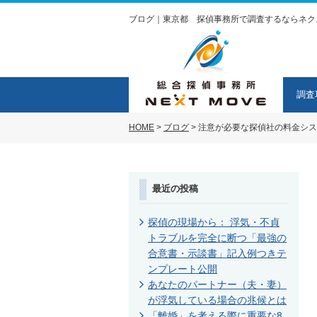
ブログ｜東京都 探偵事務所で調査するならネク
調査
HOME
>
ブログ
>
注意が必要な探偵社の料金シス
最近の投稿
探偵の現場から： 浮気・不貞
トラブルを完全に断つ「最強の
合意書・示談書」記入例つきテ
ンプレート公開
あなたのパートナー（夫・妻）
が浮気している場合の兆候とは
「離婚」を考える際に重要な8