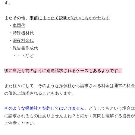
す。
またその他、
事前にまったく説明がな
いにもかかわらず
・
車両代
・
特殊機材代
・
深夜料金代
・
報告書作成代
・・・など
後に当たり前のように別途請求されるケースもあるようです。
また往々にして、そのような探偵社から請求される料金は通常の料金
の倍以上請求されることもあります。
そのような探偵社と契約してはいけません。
どうしてもという場合は
に請求されるものはありませんよね？と細かく質問し理解する必要が
ご注意ください。