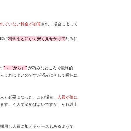
れていない料金が加算
され、場合によって
時に
料金をとにかく安く見せかけて
巧みに
の
”～（から）”
が巧みなところで最終的
らえればよいのですが巧みにそして曖昧に
人）必要になった。この場合、
人員が倍に
ます。４人で済めばよいですが、それ以上
採用し人員に加えるケースもあるようで