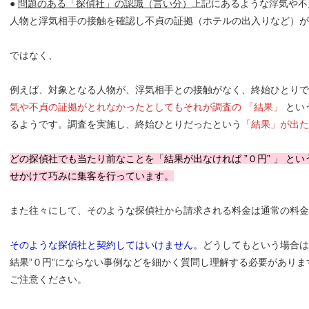
●
問題のある「探偵社」の認識（言い分）
上記にあるような浮気や不
人物と浮気相手の接触を確認し不貞の証拠（ホテルの出入りなど）がと
ではなく、
例えば、対象となる人物が、浮気相手との接触がなく、終始ひとりで
気や不貞の証拠がとれなかったとしてもそれが調査の 「結果」
とい
るようです。調査を実施し、終始ひとりだったという
「結果」が出た
どの探偵社でも当たり前なことを「結果が出なければ ”０円” 」 と
せかけて巧みに集客を行っています。
また往々にして、そのような探偵社から請求される料金は通常の料金
そのような探偵社と契約してはいけません。
どうしてもという場合は
結果”０円”にならない事例などを細かく質問し理解する必要がありま
ご注意ください。