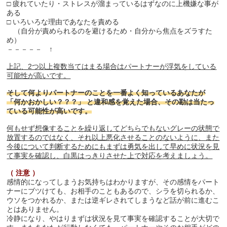
□ 疲れていたり・ストレスが溜まっているはずなのに上機嫌な事が
ある
□ いろいろな理由であなたを責める
（自分が責められるのを避けるため・自分から焦点をズラすた
め）
－－－－－ ↑
上記、2つ以上複数当てはまる場合はパートナーが浮気をしている
可能性が高いです。
そして何よりパートナーのことを一番よく知っているあなたが
「何かおかしい？？？」 と違和感を覚えた場合、その勘は当たっ
ている可能性が高いです。
何もせず想像することを繰り返してどちらでもないグレーの状態で
放置するのではなく、それ以上悪化させることのないように、また
今後について判断するためにもまずは勇気を出して早めに状況を見
て事実を確認し、白黒はっきりさせた上で対応を考えましょう。
（ 注意 ）
感情的になってしまうお気持ちはわかりますが、その感情をパート
ナーにブツけても、お相手のこともあるので、シラを切られるか、
ウソをつかれるか、または逆ギレされてしまうなど話が前に進むこ
とはありません。
冷静になり、やはりまずは状況を見て事実を確認することが大切で