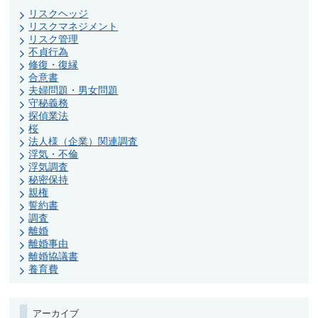
リスクヘッジ
リスクマネジメント
リスク管理
不貞行為
修復・復縁
合意書
夫婦問題・男女問題
守秘義務
探偵業法
桜
法人様（企業）関連調査
浮気・不倫
浮気調査
秘密保持
親権
誓約書
調査
離婚
離婚事由
離婚協議書
養育費
アーカイブ