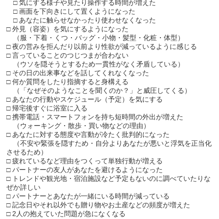
□ 気にする様子や見たり操作する時間が増えた
□ 画面を下向きにして置くようになった
□ あなたに触らせなかったり使わせなくなった
□ 外見（容姿）を気にするようになった
（服・下着・くつ・バッグ・小物・髪型・化粧・体型）
□ 夜の営みを拒んだり以前より性欲が減っているように感じる
□ 言っていることのつじつまが合わない
（ウソを隠そうとするため一貫性がなく矛盾している）
□ その日の出来事などを話してくれなくなった
□ 何か質問をしたり指摘すると身構える
（「なぜそのようなことを聞くのか？」と威圧してくる）
□ あなたの行動やスケジュール（予定）を気にする
□ 帰宅後すぐに浴室に入る
□ 携帯電話・スマートフォンを持ち短時間の外出が増えた
（ウォーキング・散歩・買い物などの理由）
□ あなたに対する態度や言動が冷たく批判的になった
（不安や緊張を隠すため・自分よりあなたが悪いと浮気を正当化
させるため）
□ 疲れているなど理由をつくって単独行動が増える
□ パートナーの友人があなたを避けるようになった
□ トレンドや観光地・宿泊施設など予定もないのに調べていたりな
ぜか詳しい
□ パートナーとあなたが一緒にいる時間が減っている
□ 記念日やそれ以外でも贈り物やお土産などの頻度が増えた
□ 2人の抱えていた問題が急になくなる