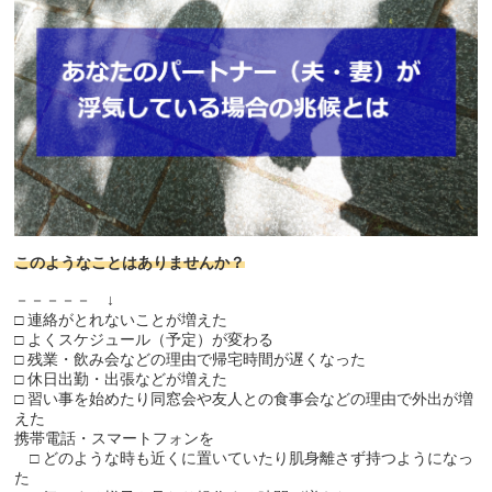
このようなことはありませんか？
－－－－－ ↓
□ 連絡がとれないことが増えた
□ よくスケジュール（予定）が変わる
□ 残業・飲み会などの理由で帰宅時間が遅くなった
□ 休日出勤・出張などが増えた
□ 習い事を始めたり同窓会や友人との食事会などの理由で外出が増
えた
携帯電話・スマートフォンを
□ どのような時も近くに置いていたり肌身離さず持つようになっ
た