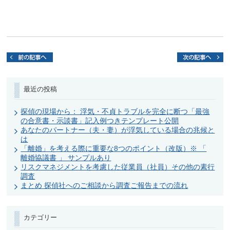
最近の投稿
探偵の現場から： 浮気・不貞トラブルを完全に断つ「最強
の合意書・示談書」記入例つきテンプレート公開
あなたのパートナー（夫・妻）が浮気している場合の兆候と
は
「離婚」を考える際に重要な8つのポイント（改版）※ 「
離婚協議書 」 サンプルあり
リスクマネジメントを考慮した従業員（社員）その他の素行
調査
まとめ 探偵社へのご相談から調査ご報告までの流れ
カテゴリー