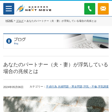
MENU
無料相
談
HOME
>
ブログ
>
あなたのパートナー（夫・妻）が浮気している場合の兆候とは
あなたのパートナー（夫・妻）が浮気している
場合の兆候とは
カテゴリー：
不貞行為
,
夫婦問題・男女問題
,
浮気・不倫
,
浮気調査
2024年05月06日