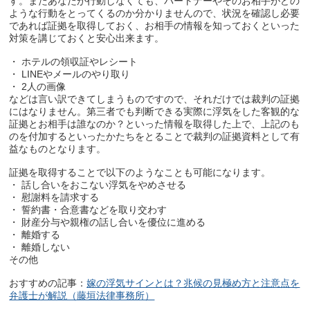
す。またあなたが行動しなくても、パートナーやそのお相手がどの
ような行動をとってくるのか分かりませんので、状況を確認し必要
であれば証拠を取得しておく、お相手の情報を知っておくといった
対策を講じておくと安心出来ます。
・ ホテルの領収証やレシート
・ LINEやメールのやり取り
・ 2人の画像
などは言い訳できてしまうものですので、それだけでは裁判の証拠
にはなりません。第三者でも判断できる実際に浮気をした客観的な
証拠とお相手は誰なのか？といった情報を取得した上で、上記のも
のを付加するといったかたちをとることで裁判の証拠資料として有
益なものとなります。
証拠を取得することで以下のようなことも可能になります。
・ 話し合いをおこない浮気をやめさせる
・ 慰謝料を請求する
・ 誓約書・合意書などを取り交わす
・ 財産分与や親権の話し合いを優位に進める
・ 離婚する
・ 離婚しない
その他
おすすめの記事：
嫁の浮気サインとは？兆候の見極め方と注意点を
弁護士が解説（藤垣法律事務所）