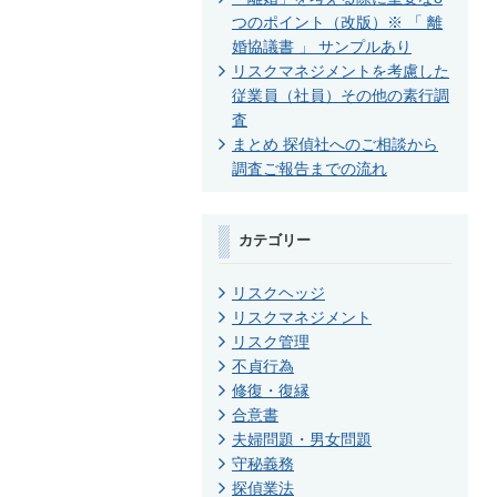
つのポイント（改版）※ 「 離
婚協議書 」 サンプルあり
リスクマネジメントを考慮した
従業員（社員）その他の素行調
査
まとめ 探偵社へのご相談から
調査ご報告までの流れ
カテゴリー
リスクヘッジ
リスクマネジメント
リスク管理
不貞行為
修復・復縁
合意書
夫婦問題・男女問題
守秘義務
探偵業法