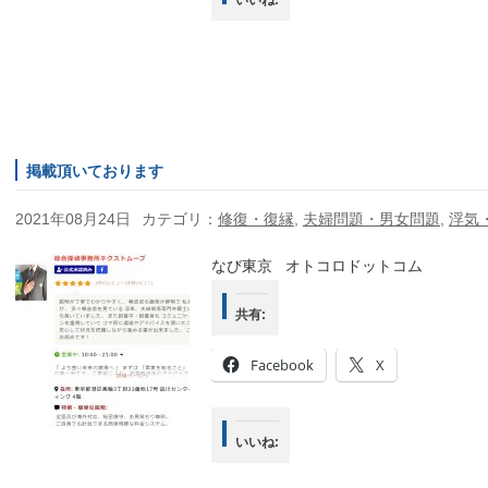
いいね:
掲載頂いております
2021年08月24日
カテゴリ：
修復・復縁
,
夫婦問題・男女問題
,
浮気
なび東京 オトコロドットコム
共有:
Facebook
X
いいね: