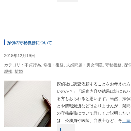
探偵の守秘義務について
2018年12月19日
カテゴリ：
不貞行為
,
修復・復縁
,
夫婦問題・男女問題
,
守秘義務
,
探
親権
,
離婚
探偵社に調査依頼することをお考えの方
いのか？」「調査内容や結果は誰にもバ
る方もおられると思います。当然、探偵
とや情報漏洩などはありませんが、疑問
の守秘義務について詳しくご説明したい
は、公務員や医師、弁護士など、そ
…続