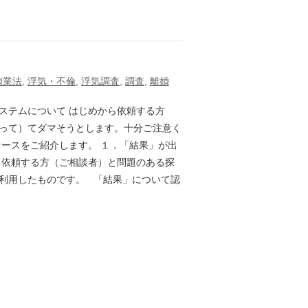
偵業法
,
浮気・不倫
,
浮気調査
,
調査
,
離婚
ステムについて はじめから依頼する方
って）てダマそうとします。十分ご注意く
ケースをご紹介します。 １．「結果」が出
いて依頼する方（ご相談者）と問題のある探
利用したものです。 「結果」について認