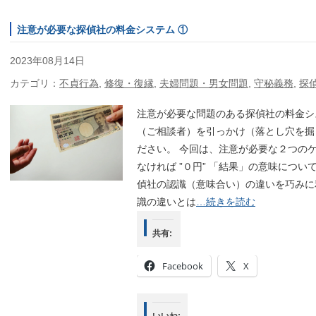
注意が必要な探偵社の料金システム ①
2023年08月14日
カテゴリ：
不貞行為
,
修復・復縁
,
夫婦問題・男女問題
,
守秘義務
,
探
注意が必要な問題のある探偵社の料金シ
（ご相談者）を引っかけ（落とし穴を掘
ださい。 今回は、注意が必要な２つの
なければ ”０円” 「結果」の意味につ
偵社の認識（意味合い）の違いを巧みに
識の違いとは
…続きを読む
共有:
Facebook
X