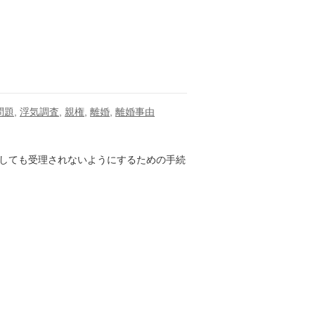
問題
,
浮気調査
,
親権
,
離婚
,
離婚事由
しても受理されないようにするための手続