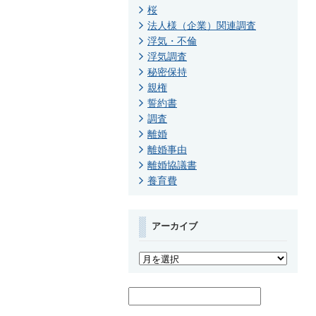
桜
法人様（企業）関連調査
浮気・不倫
浮気調査
秘密保持
親権
誓約書
調査
離婚
離婚事由
離婚協議書
養育費
アーカイブ