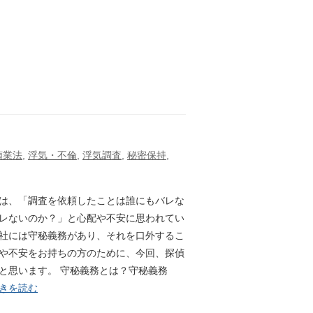
偵業法
,
浮気・不倫
,
浮気調査
,
秘密保持
,
は、「調査を依頼したことは誰にもバレな
レないのか？」と心配や不安に思われてい
社には守秘義務があり、それを口外するこ
や不安をお持ちの方のために、今回、探偵
と思います。 守秘義務とは？守秘義務
きを読む