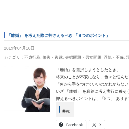
「離婚」 を考えた際に押さえるべき 「８つのポイント」
2019年04月16日
カテゴリ：
不貞行為
,
修復・復縁
,
夫婦問題・男女問題
,
浮気・不倫
,
「離婚」を選択しようとしたとき、
将来のことが不安になり、色々と悩んだ
「何から手をつけていいのかわからない
いざ 「離婚」 を真剣に考え実行に移そ
抑えるべきポイントは、「8つ」 ありま
共有:
Facebook
X