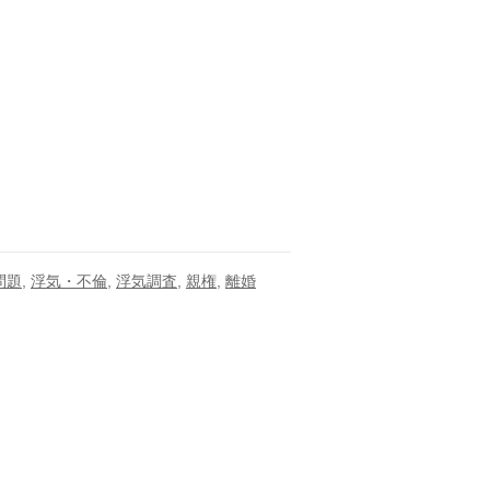
問題
,
浮気・不倫
,
浮気調査
,
親権
,
離婚