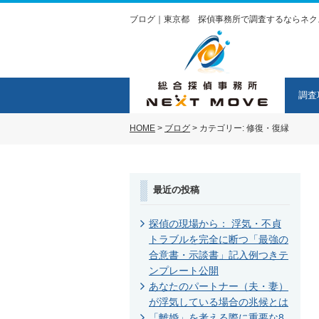
ブログ｜東京都 探偵事務所で調査するならネク
調査
HOME
>
ブログ
>
カテゴリー:
修復・復縁
最近の投稿
探偵の現場から： 浮気・不貞
トラブルを完全に断つ「最強の
合意書・示談書」記入例つきテ
ンプレート公開
あなたのパートナー（夫・妻）
が浮気している場合の兆候とは
「離婚」を考える際に重要な8