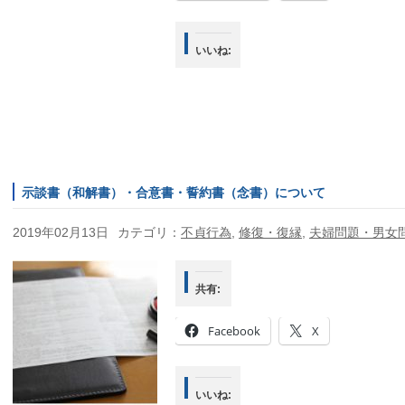
いいね:
示談書（和解書）・合意書・誓約書（念書）について
2019年02月13日
カテゴリ：
不貞行為
,
修復・復縁
,
夫婦問題・男女
共有:
Facebook
X
いいね: