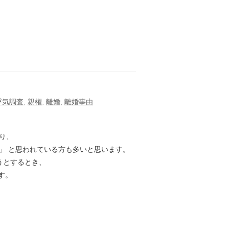
浮気調査
,
親権
,
離婚
,
離婚事由
り、
」 と思われている方も多いと思います。
うとするとき、
す。