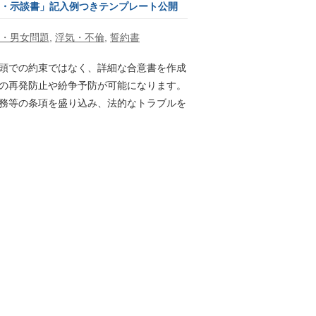
書・示談書」記入例つきテンプレート公開
・男女問題
,
浮気・不倫
,
誓約書
頭での約束ではなく、詳細な合意書を作成
の再発防止や紛争予防が可能になります。
務等の条項を盛り込み、法的なトラブルを