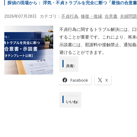
探偵の現場から： 浮気・不貞トラブルを完全に断つ「最強の合意
2026年07月28日
カテゴリ：
不貞行為
,
修復・復縁
,
合意書
,
夫婦問題
不貞行為に関するトラブル解決には、口
することが重要です。これにより、将来
示談書には、慰謝料や接触禁止、通知義
避けることができます。
共有:
Facebook
X
いいね: