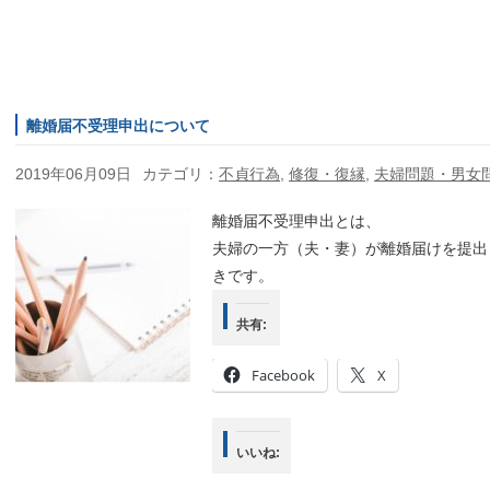
離婚届不受理申出について
2019年06月09日
カテゴリ：
不貞行為
,
修復・復縁
,
夫婦問題・男女
離婚届不受理申出とは、
夫婦の一方（夫・妻）が離婚届けを提出
きです。
共有:
Facebook
X
いいね: