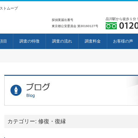
ストムーブ
品川駅から徒歩１分
探偵業届出番号
東京都公安委員会 第30160127号
項目
調査の特徴
調査の流れ
調査料金
お客様の声
カテゴリー:
修復・復縁